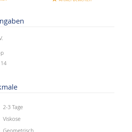
angaben
V.
op
114
kmale
2-3 Tage
Viskose
Geometrisch