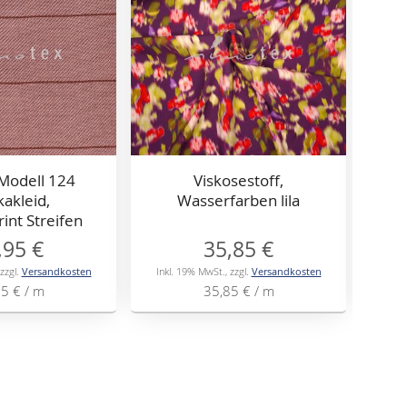
 Modell 124
Viskosestoff,
V
kakleid,
Wasserfarben lila
int Streifen
,95 €
35,85 €
zzgl.
Versandkosten
Inkl. 19% MwSt.
,
zzgl.
Versandkosten
Inkl
95 €
/ m
35,85 €
/ m