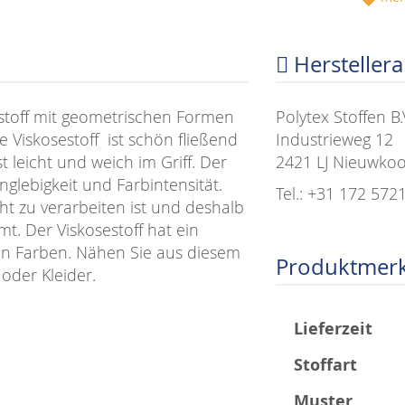
Hersteller
sestoff mit geometrischen Formen
Polytex Stoffen B.
 Viskosestoff ist schön fließend
Industrieweg 12
 leicht und weich im Griff. Der
2421 LJ Nieuwko
glebigkeit und Farbintensität.
Tel.: +31 172 572
icht zu verarbeiten ist und deshalb
t. Der Viskosestoff hat ein
len Farben. Nähen Sie aus diesem
Produktmer
oder Kleider.
Mehr
Lieferzeit
Informationen
Stoffart
Muster