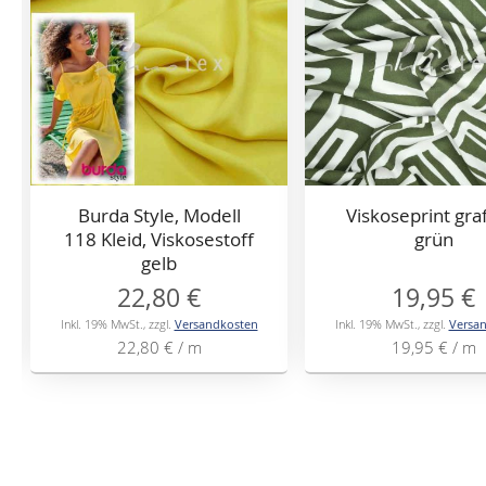
Burda Style, Modell
Viskoseprint gra
118 Kleid, Viskosestoff
grün
gelb
22,80 €
19,95 €
Inkl. 19% MwSt.
,
zzgl.
Versandkosten
Inkl. 19% MwSt.
,
zzgl.
Versa
22,80 €
/ m
19,95 €
/ m