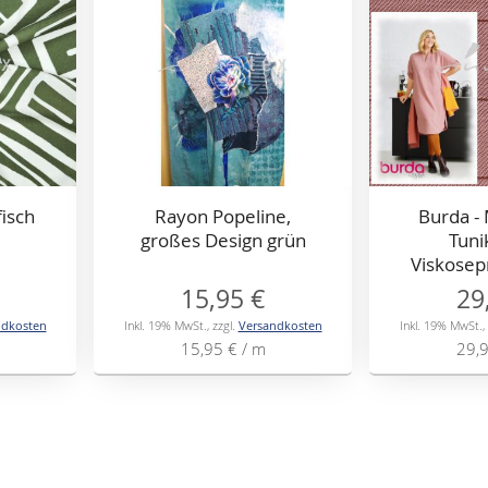
fisch
Rayon Popeline,
Burda -
großes Design grün
Tuni
Viskosepr
15,95 €
29
ndkosten
Inkl. 19% MwSt.
,
zzgl.
Versandkosten
Inkl. 19% MwSt.
,
15,95 €
/ m
29,