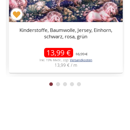
Kinderstoffe, Baumwolle, Jersey, Einhorn,
schwarz, rosa, grün
Sonderangebot
13,99 €
16,99 €
Inkl. 19% MwSt.
,
zzgl.
Versandkosten
13,99 €
/ m