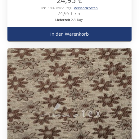
24,95 €
Inkl. 19% MwSt.
,
zzgl.
Versandkosten
24,95 €
/ m
Lieferzeit
2-3 Tage
In den Warenkorb