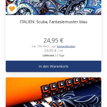
ITALIEN: Scuba, Fantasiemuster blau
24,95 €
Inkl. 19% MwSt.
,
zzgl.
Versandkosten
24,95 €
/ m
Lieferzeit
2-3 Tage
In den Warenkorb