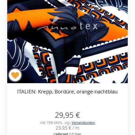
ITALIEN: Krepp, Bordüre, orange-nachtblau
29,95 €
Inkl. 19% MwSt.
,
zzgl.
Versandkosten
29,95 €
/ m
Lieferzeit
2-3 Tage