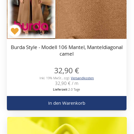
Burda Style - Modell 106 Mantel, Manteldiagonal
camel
32,90 €
Inkl. 19% MwSt.
,
zzgl.
Versandkosten
32,90 €
/ m
Lieferzeit
2-3 Tage
In den Warenkorb