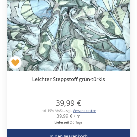
Leichter Steppstoff grün-türkis
39,99 €
Inkl. 19% MwSt.
,
zzgl.
Versandkosten
39,99 €
/ m
Lieferzeit
2-3 Tage
In den Warenkorb