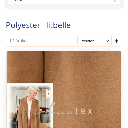
Polyester - li.belle
In
17
Artikel
abst
Reih