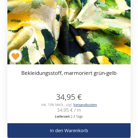
Bekleidungsstoff, marmoriert grün-gelb
34,95 €
Inkl. 19% MwSt.
,
zzgl.
Versandkosten
34,95 €
/ m
Lieferzeit
2-3 Tage
In den Warenkorb