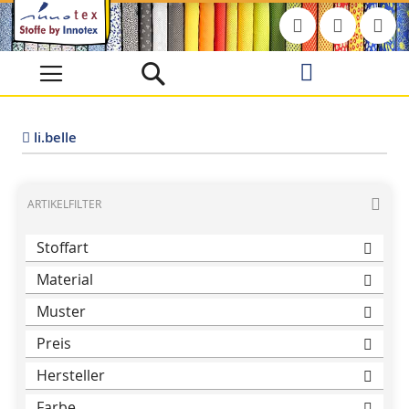
Direkt
zum
Inhalt
li.belle
ARTIKELFILTER
Stoffart
Material
48% Polyacryl, 35% Polyester, 15% Viskose, 2% Elastan
Muster
Preis
Hersteller
Farbe