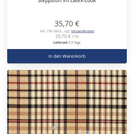
Steppstoff im Latex-Look
35,70 €
Inkl. 19% MwSt.
,
zzgl.
Versandkosten
35,70 €
/ m
Lieferzeit
2-3 Tage
In den Warenkorb