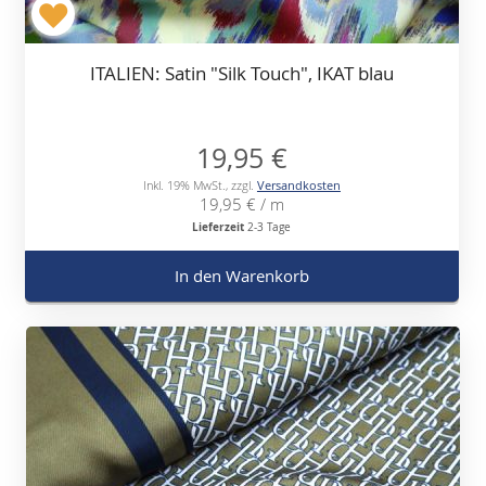
ITALIEN: Satin "Silk Touch", IKAT blau
19,95 €
Inkl. 19% MwSt.
,
zzgl.
Versandkosten
19,95 €
/ m
Lieferzeit
2-3 Tage
In den Warenkorb