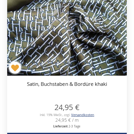
Satin, Buchstaben & Bordüre khaki
24,95 €
Inkl. 19% MwSt.
,
zzgl.
Versandkosten
24,95 €
/ m
Lieferzeit
2-3 Tage