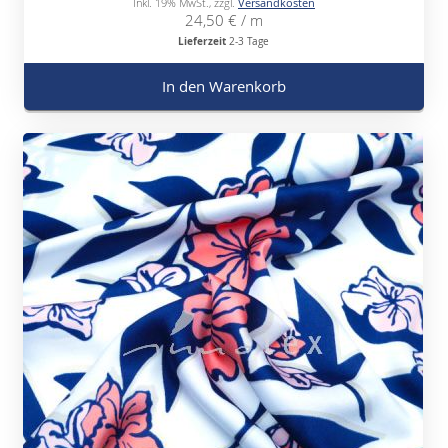
Inkl. 19% MwSt.
,
zzgl.
Versandkosten
24,50 €
/ m
Lieferzeit
2-3 Tage
In den Warenkorb