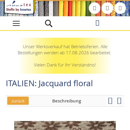
Direkt
zum
Inhalt
Unser Werksverkauf hat Betriebsferien. Alle
Bestellungen werden ab 17.08.2026 bearbeitet.
Vielen Dank für Ihr Verständnis!
ITALIEN: Jacquard floral
zurück
Beschreibung
Skip
Skip
to
to
the
the