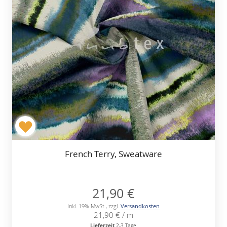
French Terry, Sweatware
21,90 €
Inkl. 19% MwSt.
,
zzgl.
Versandkosten
21,90 €
/ m
Lieferzeit
2-3 Tage