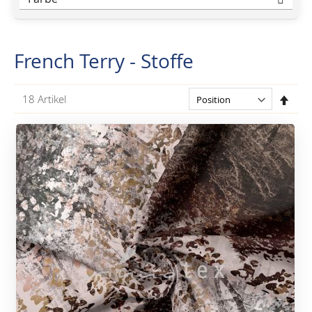
French Terry - Stoffe
In
18
Artikel
abst
Reih