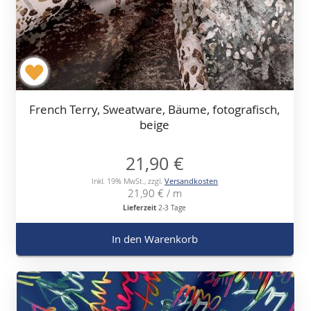
French Terry, Sweatware, Bäume, fotografisch,
beige
21,90 €
Inkl. 19% MwSt.
,
zzgl.
Versandkosten
21,90 €
/ m
Lieferzeit
2-3 Tage
In den Warenkorb