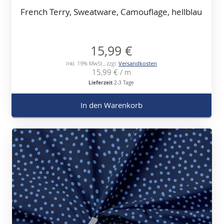
French Terry, Sweatware, Camouflage, hellblau
15,99 €
Inkl. 19% MwSt.
,
zzgl.
Versandkosten
15,99 €
/ m
Lieferzeit
2-3 Tage
In den Warenkorb