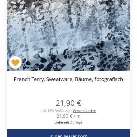
French Terry, Sweatware, Bäume, fotografisch
21,90 €
Inkl. 19% MwSt.
,
zzgl.
Versandkosten
21,90 €
/ m
Lieferzeit
2-3 Tage
In den Warenkorb