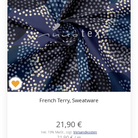
French Terry, Sweatware
21,90 €
Inkl. 19% MwSt.
,
zzgl.
Versandkosten
21,90 €
/ m