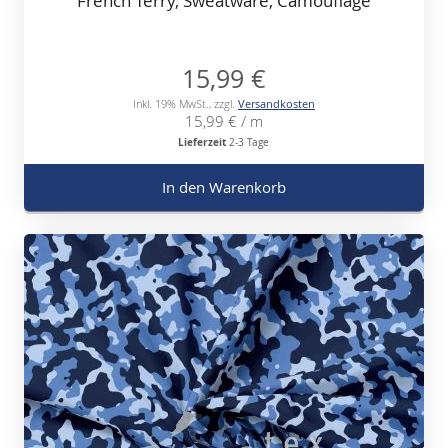
French Terry, Sweatware, Camouflage
15,99 €
Inkl. 19% MwSt.
,
zzgl.
Versandkosten
15,99 €
/ m
Lieferzeit
2-3 Tage
In den Warenkorb