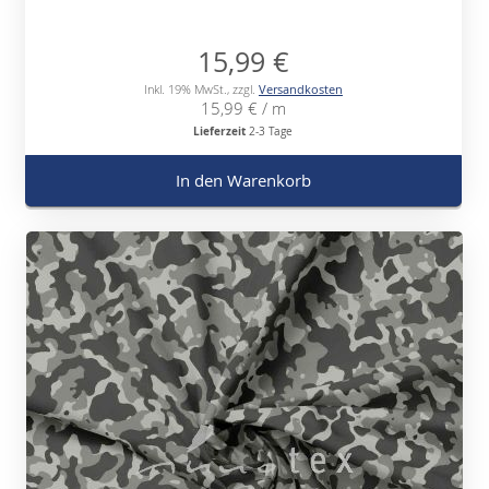
15,99 €
Inkl. 19% MwSt.
,
zzgl.
Versandkosten
15,99 €
/ m
Lieferzeit
2-3 Tage
In den Warenkorb