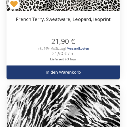
French Terry, Sweatware, Leopard, leoprint
21,90 €
Inkl. 19% MwSt.
,
zzgl.
Versandkosten
21,90 €
/ m
Lieferzeit
2-3 Tage
In den Warenkorb