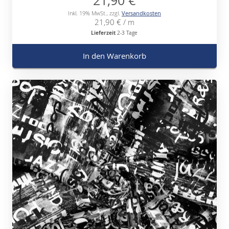
21,90 €
Inkl. 19% MwSt.
,
zzgl.
Versandkosten
21,90 €
/ m
Lieferzeit
2-3 Tage
In den Warenkorb