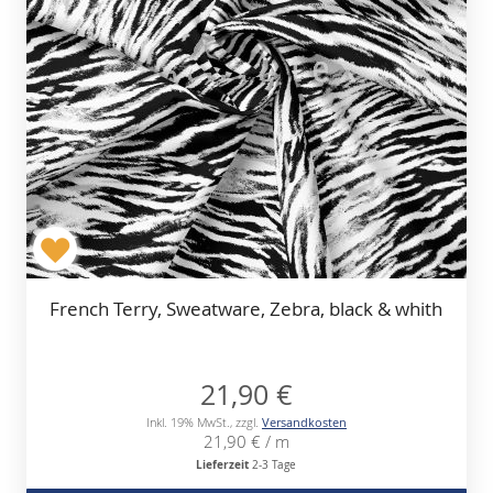
French Terry, Sweatware, Zebra, black & whith
21,90 €
Inkl. 19% MwSt.
,
zzgl.
Versandkosten
21,90 €
/ m
Lieferzeit
2-3 Tage