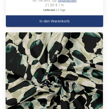
Inkl. 19% MwSt.
,
zzgl.
Versandkosten
21,90 €
/ m
Lieferzeit
2-3 Tage
In den Warenkorb