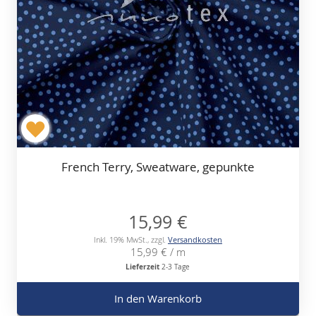
French Terry, Sweatware, gepunkte
15,99 €
Inkl. 19% MwSt.
,
zzgl.
Versandkosten
15,99 €
/ m
Lieferzeit
2-3 Tage
In den Warenkorb