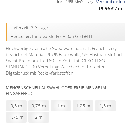
Inkl. 19% MwSt.
,
zzgl.
Versandkosten
15,99 €
/ m
Lieferzeit:
2-3 Tage
Hersteller:
Innotex Merkel + Rau GmbH
Hochwertige elastische Sweatware auch als French Terry
bezeichnet Material: 95 % Baumwolle, 5% Elasthan Stoffart:
Sweat Breite brutto: 160 cm Zertifikat: OEKO-TEX®️
STANDARD 100 Veredlung: Waschechter brillanter
Digitaldruck mit Reaktivfarbstoffen
MENGENSCHNELLAUSWAHL ODER FREIE MENGE IM
EINGABEFELD
0,5 m
0,75 m
1 m
1,25 m
1,5 m
1,75 m
2 m