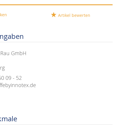
ken
Artikel bewerten
angaben
+ Rau GmbH
rg
50 09 - 52
ffebyinnotex.de
kmale