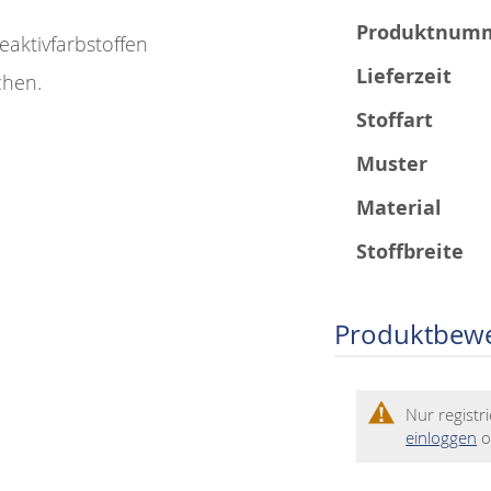
Mehr
Produktnum
eaktivfarbstoffen
Informationen
Lieferzeit
chen.
Stoffart
Muster
Material
Stoffbreite
Produktbew
Nur regist
einloggen
o