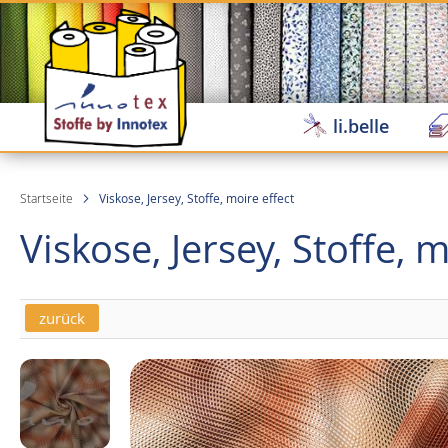
Direkt
zum
Inhalt
li.belle
Startseite
Viskose, Jersey, Stoffe, moire effect
Viskose, Jersey, Stoffe, m
zurück
Skip
Skip
to
to
the
the
end
beginning