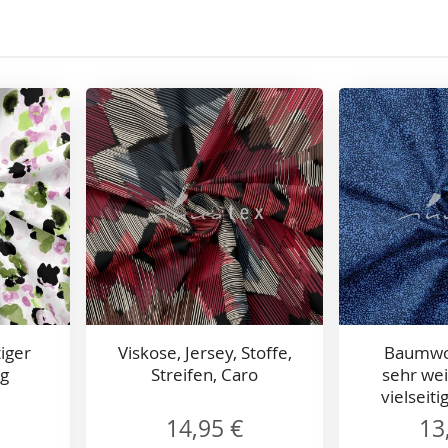
iger
Viskose, Jersey, Stoffe,
Baumwol
ig
Streifen, Caro
sehr wei
vielseiti
14,95 €
13