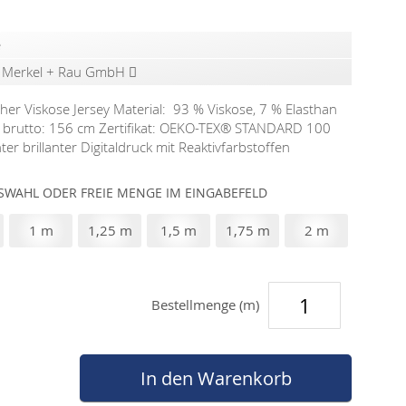
e
x Merkel + Rau GmbH
her Viskose Jersey Material: 93 % Viskose, 7 % Elasthan
ite brutto: 156 cm Zertifikat: OEKO-TEX®️ STANDARD 100
r brillanter Digitaldruck mit Reaktivfarbstoffen
WAHL ODER FREIE MENGE IM EINGABEFELD
1 m
1,25 m
1,5 m
1,75 m
2 m
Bestellmenge (m)
In den Warenkorb