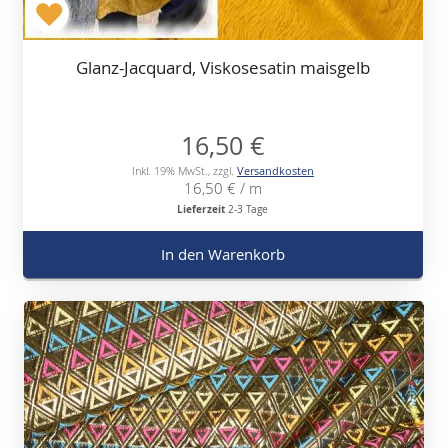
Glanz-Jacquard, Viskosesatin maisgelb
16,50 €
Inkl. 19% MwSt.
,
zzgl.
Versandkosten
16,50 €
/ m
Lieferzeit
2-3 Tage
In den Warenkorb