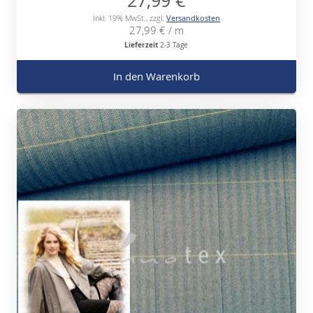
27,99 €
Inkl. 19% MwSt.
,
zzgl.
Versandkosten
27,99 €
/ m
Lieferzeit
2-3 Tage
In den Warenkorb