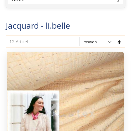
Jacquard - li.belle
In
12
Artikel
abst
Reih