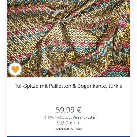
Tüll-Spitze mit Pailletten & Bogenkante, türkis
59,99 €
Inkl. 19% MwSt.
,
zzgl.
Versandkosten
59,99 €
/ m
Lieferzeit
2-3 Tage