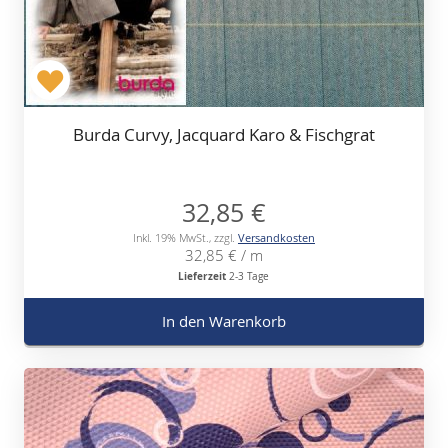
Burda Curvy, Jacquard Karo & Fischgrat
32,85 €
Inkl. 19% MwSt.
,
zzgl.
Versandkosten
32,85 €
/ m
Lieferzeit
2-3 Tage
In den Warenkorb