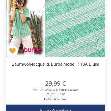
Baumwoll-Jacquard, Burda Modell 118A Bluse
29,99 €
Inkl. 19% MwSt.
,
zzgl.
Versandkosten
29,99 €
/ m
Lieferzeit
2-3 Tage
In den Warenkorb