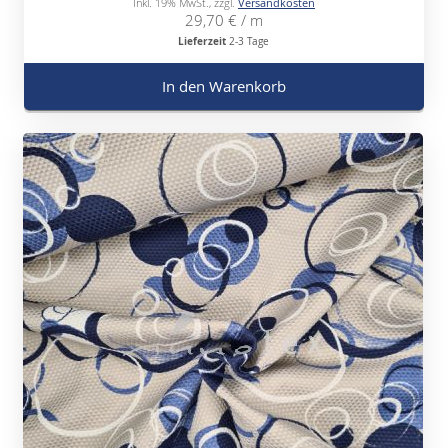
Inkl. 19% MwSt.
,
zzgl.
Versandkosten
29,70 €
/ m
Lieferzeit
2-3 Tage
In den Warenkorb