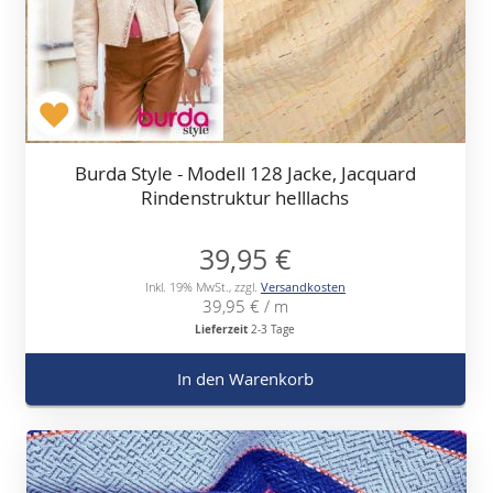
Burda Style - Modell 128 Jacke, Jacquard
Rindenstruktur helllachs
39,95 €
Inkl. 19% MwSt.
,
zzgl.
Versandkosten
39,95 €
/ m
Lieferzeit
2-3 Tage
In den Warenkorb