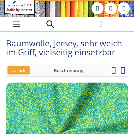
Direkt
zum
Inhalt
Baumwolle, Jersey, sehr weich
im Griff, vielseitig einsetzbar
zurück
Beschreibung
Skip
Skip
to
to
the
the
end
beginning
of
of
the
the
images
images
gallery
gallery