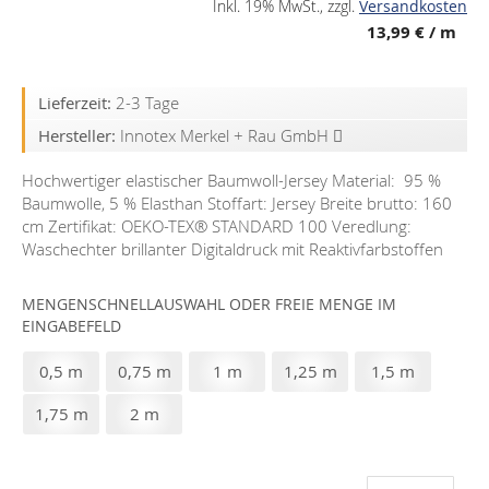
Inkl. 19% MwSt.
,
zzgl.
Versandkosten
13,99 €
/ m
Lieferzeit:
2-3 Tage
Hersteller:
Innotex Merkel + Rau GmbH
Hochwertiger elastischer Baumwoll-Jersey Material: 95 %
Baumwolle, 5 % Elasthan Stoffart: Jersey Breite brutto: 160
cm Zertifikat: OEKO-TEX®️ STANDARD 100 Veredlung:
Waschechter brillanter Digitaldruck mit Reaktivfarbstoffen
MENGENSCHNELLAUSWAHL ODER FREIE MENGE IM
EINGABEFELD
0,5 m
0,75 m
1 m
1,25 m
1,5 m
1,75 m
2 m