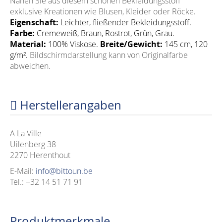
Nähen Sie aus diesem schönen Bekleidungsstoff
exklusive Kreationen wie Blusen, Kleider oder Röcke.
Eigenschaft:
Leichter, fließender
Bekleidungsstoff.
Farbe:
Cremeweiß, Braun, Rostrot, Grün, Grau.
Material:
100% Viskose.
Breite/Gewicht:
145 cm, 120
g/m².
Bildschirmdarstellung kann von Originalfarbe
abweichen.
Herstellerangaben
A La Ville
Uilenberg 38
2270 Herenthout
E-Mail:
info@bittoun.be
Tel.: +32 14 51 71 91
Produktmerkmale