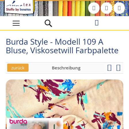
Direkt
zum
Inhalt
Burda Style - Modell 109 A
Bluse, Viskosetwill Farbpalette
zurück
Beschreibung
Skip
Skip
to
to
the
the
end
beginning
of
of
the
the
images
images
gallery
gallery