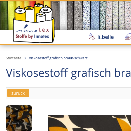
Direkt
zum
Inhalt
li.belle
Startseite
Viskosestoff grafisch braun-schwarz
Viskosestoff grafisch b
zurück
Skip
Skip
to
to
the
the
end
beginning