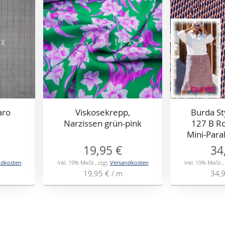
aro
Viskosekrepp,
Burda St
Narzissen grün-pink
127 B Ro
Mini-Par
19,95 €
34
ndkosten
Inkl. 19% MwSt.
,
zzgl.
Versandkosten
Inkl. 19% MwSt.
,
19,95 €
/ m
34,