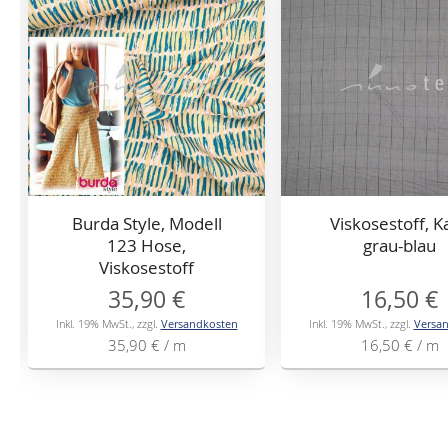
Burda Style, Modell
Viskosestoff, K
123 Hose,
grau-blau
Viskosestoff
Streifenmuster
35,90 €
16,50 €
Inkl. 19% MwSt.
,
zzgl.
Versandkosten
Inkl. 19% MwSt.
,
zzgl.
Versa
35,90 €
/ m
16,50 €
/ m