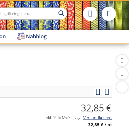
Suche
ion
Nähblog
32,85 €
Inkl. 19% MwSt.
,
zzgl.
Versandkosten
32,85 €
/ m