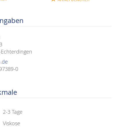
angaben
H
3
-Echterdingen
o.de
797389-0
kmale
2-3 Tage
Viskose