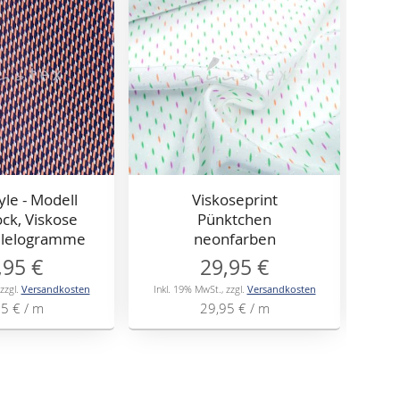
yle - Modell
Viskoseprint
Vi
ck, Viskose
Pünktchen
allelogramme
neonfarben
,95 €
29,95 €
zzgl.
Versandkosten
Inkl. 19% MwSt.
,
zzgl.
Versandkosten
Inkl
95 €
/ m
29,95 €
/ m