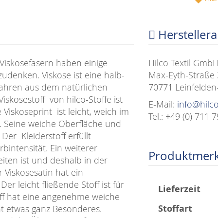
Hersteller
Viskosefasern haben einige
Hilco Textil Gmb
udenken. Viskose ist eine halb-
Max-Eyth-Straße 
fahren aus dem natürlichen
70771 Leinfelden
Viskosestoff von hilco-Stoffe ist
E-Mail:
info@hilc
iskoseprint ist leicht, weich im
Tel.: +49 (0) 711 
t. Seine weiche Oberfläche und
Der Kleiderstoff erfüllt
intensität. Ein weiterer
Produktmer
beiten ist und deshalb in der
Viskosesatin hat ein
er leicht fließende Stoff ist für
Mehr
Lieferzeit
off hat eine angenehme weiche
Informationen
Stoffart
nt etwas ganz Besonderes.