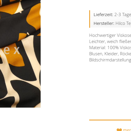
Lieferzeit:
2-3 Tag
Hersteller:
Hilco T
Hochwertiger Viskose
Leichter, weich fließ
Material: 100% Visko
Blusen, Kleider, Röck
Bildschirmdarstellun
mer