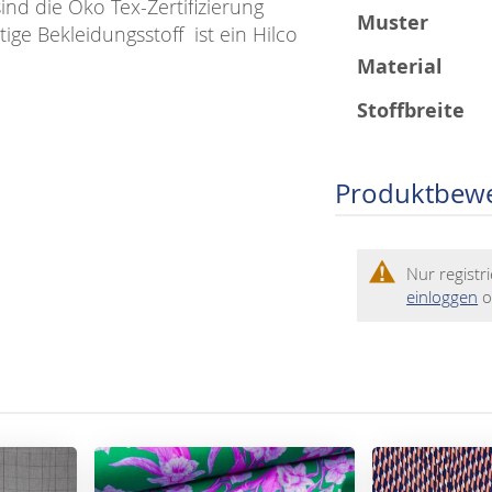
nd die Öko Tex-Zertifizierung
Muster
ge Bekleidungsstoff ist ein Hilco
Material
Stoffbreite
Produktbew
Nur regist
einloggen
o