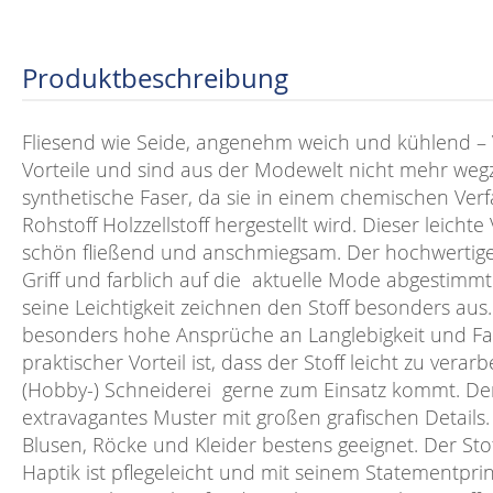
Produktbeschreibung
Fliesend wie Seide, angenehm weich und kühlend – 
Vorteile und sind aus der Modewelt nicht mehr wegz
synthetische Faser, da sie in einem chemischen Ver
Rohstoff Holzzellstoff hergestellt wird. Dieser leichte 
schön fließend und anschmiegsam. Der hochwertige V
Griff und farblich auf die aktuelle Mode abgestimm
seine Leichtigkeit zeichnen den Stoff besonders aus. 
besonders hohe Ansprüche an Langlebigkeit und Farb
praktischer Vorteil ist, dass der Stoff leicht zu verar
(Hobby-) Schneiderei gerne zum Einsatz kommt. Der 
extravagantes Muster mit großen grafischen Details. D
Blusen, Röcke und Kleider bestens geeignet. Der St
Haptik ist pflegeleicht und mit seinem Statementpri