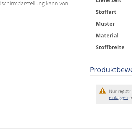
Lieferzeit
dschirmdarstellung kann von
Stoffart
Muster
Material
Stoffbreite
Produktbew
Nur regist
einloggen
o