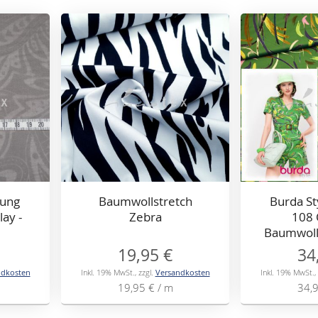
ung
Baumwollstretch
Burda St
ay -
Zebra
108 
Baumwoll
19,95 €
34
ndkosten
Inkl. 19% MwSt.
,
zzgl.
Versandkosten
Inkl. 19% MwSt.
,
19,95 €
/ m
34,