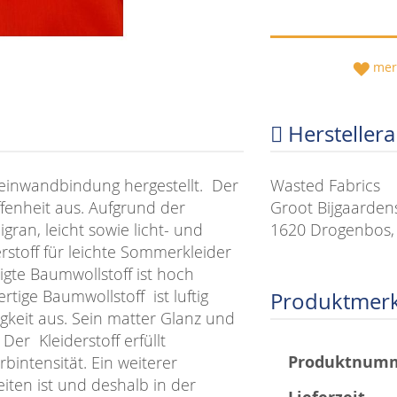
mer
Hersteller
 Leinwandbindung hergestellt. Der
Wasted Fabrics
ffenheit aus.
Aufgrund der
Groot Bijgaarden
gran, leicht sowie licht- und
1620 Drogenbos,
erstoff für leichte Sommerkleider
igte Baumwollstoff ist hoch
rtige Baumwollstoff ist luftig
Produktmer
igkeit aus. Sein matter Glanz und
Der Kleiderstoff erfüllt
Mehr
Produktnum
intensität. Ein weiterer
Informationen
beiten ist und deshalb in der