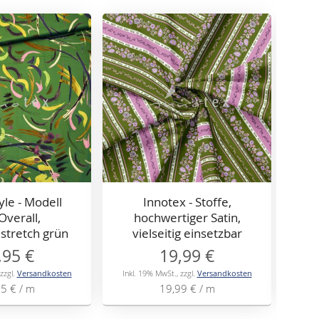
yle - Modell
Innotex - Stoffe,
B
Overall,
hochwertiger Satin,
11
stretch grün
vielseitig einsetzbar
,95 €
19,99 €
zzgl.
Versandkosten
Inkl. 19% MwSt.
,
zzgl.
Versandkosten
Inkl
95 €
/ m
19,99 €
/ m