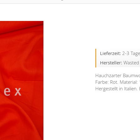
Lieferzeit:
2-3 Tag
Hersteller:
Wasted
Hauchzarter Baumwoll-
Farbe: Rot. Material
Hergestellt in Italie