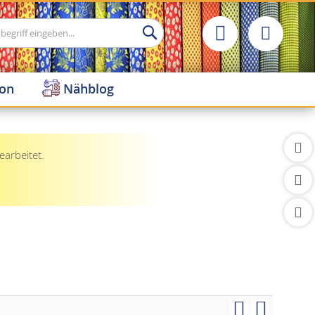
Suche
ion
Nähblog
earbeitet.