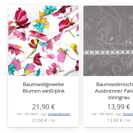
Baumwollgewebe
Baumwollmisch
Blumen weiß/pink
Ausbrenner Paisl
steingrau
21,90 €
13,99 €
Inkl. 19% MwSt.
,
zzgl.
Versandkosten
Inkl. 19% MwSt.
,
zzgl.
Versa
21,90 €
/ m
13,99 €
/ m