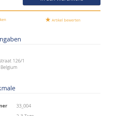
ken
Artikel bewerten
angaben
straat 126/1
 Belgium
kmale
mer
33_004