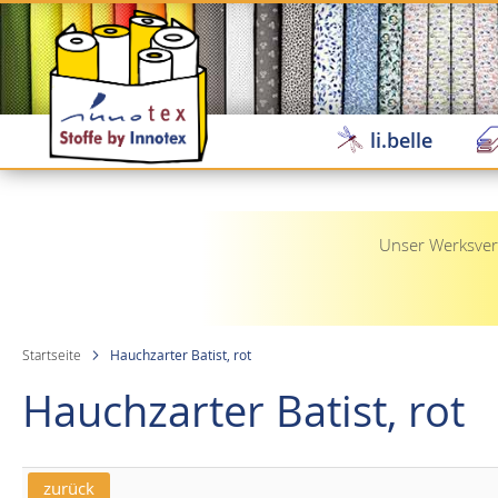
Direkt
zum
Inhalt
li.belle
Unser Werksverk
Startseite
Hauchzarter Batist, rot
Hauchzarter Batist, rot
zurück