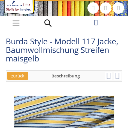
Direkt
zum
Inhalt
Burda Style - Modell 117 Jacke,
Baumwollmischung Streifen
maisgelb
zurück
Beschreibung
Skip
Skip
to
to
the
the
end
beginning
of
of
the
the
images
images