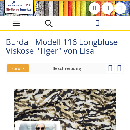
Direkt
zum
Inhalt
Burda - Modell 116 Longbluse -
Viskose "Tiger" von Lisa
zurück
Beschreibung
Skip
Skip
to
to
the
the
end
beginning
of
of
the
the
images
images
gallery
gallery