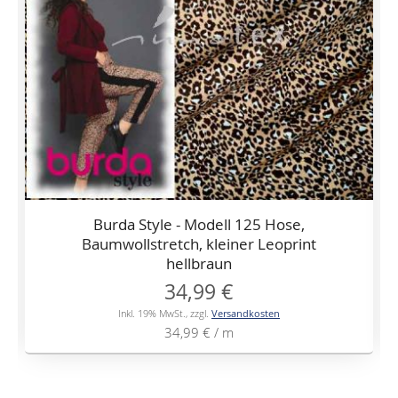
Burda Style - Modell 125 Hose,
Baumwollstretch, kleiner Leoprint
hellbraun
34,99 €
Inkl. 19% MwSt.
,
zzgl.
Versandkosten
34,99 €
/ m