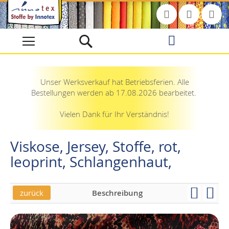
Direkt
zum
Inhalt
Unser Werksverkauf hat Betriebsferien. Alle
Bestellungen werden ab 17.08.2026 bearbeitet.
Vielen Dank für Ihr Verständnis!
Viskose, Jersey, Stoffe, rot,
leoprint, Schlangenhaut,
zurück
Beschreibung
Skip
Skip