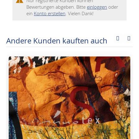
Nur registrierte Kunden können
Bewertungen abgeben. Bitte
einloggen
oder
ein
Konto erstellen
. Vielen Dank!
Andere Kunden kauften auch