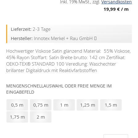
Inkl. 19% MwSt.
,
zzgl.
Versandkosten
19,99 €
/ m
Lieferzeit:
2-3 Tage
Hersteller:
Innotex Merkel + Rau GmbH
Hochwertiger Viskose Satin glänzend Material: 55% Viskose,
45% Rayon Stoffart: Satin Breite brutto: 142 cm Zertifikat:
OEKO-TEX®️ STANDARD 100 Veredlung: Waschechter
brillanter Digitaldruck mit Reaktivfarbstoffen
MENGENSCHNELLAUSWAHL ODER FREIE MENGE IM
EINGABEFELD
0,5 m
0,75 m
1 m
1,25 m
1,5 m
1,75 m
2 m