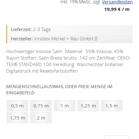
Inkl. 19% MwSt.
,
zzgl.
Versandkosten
19,99 €
/ m
Lieferzeit:
2-3 Tage
Hersteller:
Innotex Merkel + Rau GmbH
Hochwertiger Viskose Satin Material: 55% Viskose, 45%
Rayon Stoffart: Satin Breite brutto: 142 cm Zertifikat: OEKO-
TEX®️ STANDARD 100 Veredlung: Waschechter brillanter
Digitaldruck mit Reaktivfarbstoffen
MENGENSCHNELLAUSWAHL ODER FREIE MENGE IM
EINGABEFELD
0,5 m
0,75 m
1 m
1,25 m
1,5 m
1,75 m
2 m