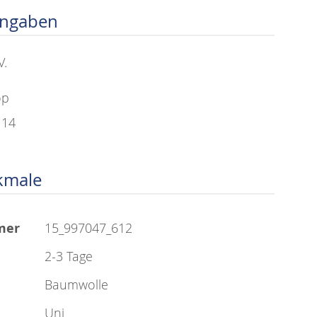
angaben
V.
op
114
kmale
mer
15_997047_612
2-3 Tage
Baumwolle
Uni