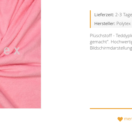
Lieferzeit:
2-3 Tag
Hersteller:
Polytex 
Plüschstoff - Teddypl
gemacht". Hochwertig
Bildschirmdarstellun
mer