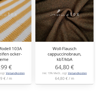
Modell 103A
Woll-Flausch
reifen ocker-
cappuccinobraun,
reme
kbT/kbA
,99 €
64,80 €
zzgl.
Versandkosten
Inkl. 19% MwSt.
,
zzgl.
Versandkosten
Inkl
99 €
/ m
64,80 €
/ m