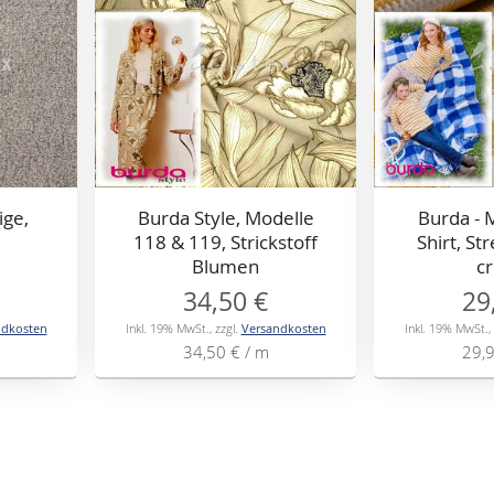
ige,
Burda Style, Modelle
Burda - 
118 & 119, Strickstoff
Shirt, St
Blumen
c
34,50 €
29
ndkosten
Inkl. 19% MwSt.
,
zzgl.
Versandkosten
Inkl. 19% MwSt.
,
34,50 €
/ m
29,