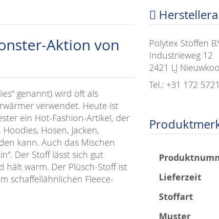
Hersteller
monster-Aktion von
Polytex Stoffen B.
Industrieweg 12
2421 LJ Nieuwko
Tel.: +31 172 572
es“ genannt) wird oft als
erwärmer verwendet. Heute ist
er ein Hot-Fashion-Artikel, der
Produktmer
 Hoodies, Hosen, Jacken,
rden kann. Auch das Mischen
n“. Der Stoff lässt sich gut
Mehr
Produktnum
und hält warm. Der Plüsch-Stoff ist
Informationen
Lieferzeit
m schaffellähnlichen Fleece-
Stoffart
Muster