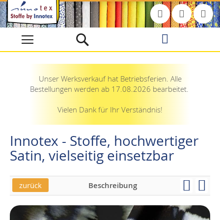
Direkt
zum
Inhalt
Unser Werksverkauf hat Betriebsferien. Alle
Bestellungen werden ab 17.08.2026 bearbeitet.
Vielen Dank für Ihr Verständnis!
Innotex - Stoffe, hochwertiger
Satin, vielseitig einsetzbar
zurück
Beschreibung
Skip
Skip