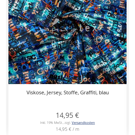
Viskose, Jersey, Stoffe, Graffiti, blau
14,95 €
Inkl. 19% MwSt.
,
zzgl.
Versandkosten
14,95 €
/ m