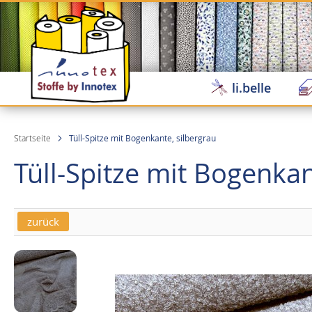
Direkt
zum
Inhalt
li.belle
Startseite
Tüll-Spitze mit Bogenkante, silbergrau
Tüll-Spitze mit Bogenkan
zurück
Skip
Skip
to
to
the
the
end
beginning