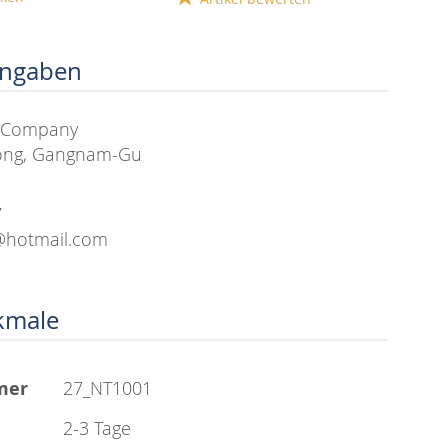
angaben
al Company
ong, Gangnam-Gu
7
x@hotmail.com
kmale
mer
27_NT1001
2-3 Tage