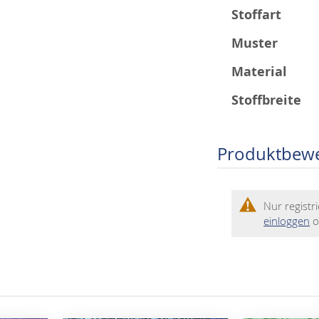
Stoffart
Muster
Material
Stoffbreite
Produktbew
Nur regist
einloggen
o