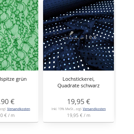
lspitze grün
Lochstickerei,
P
Quadrate schwarz
,90 €
19,95 €
zzgl.
Versandkosten
Inkl. 19% MwSt.
,
zzgl.
Versandkosten
Inkl
90 €
/ m
19,95 €
/ m