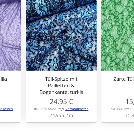
lila
Tüll-Spitze mit
Zarte Tül
Pailletten &
Bogenkante, türkis
24,95 €
15
ndkosten
Inkl. 19% MwSt.
,
zzgl.
Versandkosten
Inkl. 19% MwSt.
,
24,95 €
/ m
15,