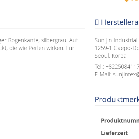
Hersteller
iger Bogenkante, silbergrau. Auf
Sun Jin Industri
kt, die wie Perlen wirken. Für
1259-1 Gaepo-D
Seoul, Korea
Tel.: +822508411
E-Mail: sunjinte
Produktmer
Mehr
Produktnum
Informationen
Lieferzeit