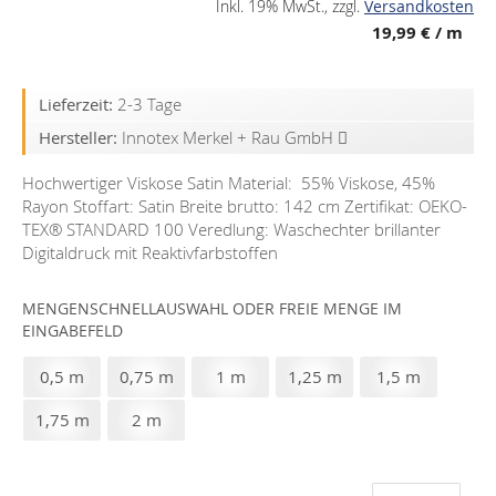
Inkl. 19% MwSt.
,
zzgl.
Versandkosten
19,99 €
/ m
Lieferzeit:
2-3 Tage
Hersteller:
Innotex Merkel + Rau GmbH
Hochwertiger Viskose Satin Material: 55% Viskose, 45%
Rayon Stoffart: Satin Breite brutto: 142 cm Zertifikat: OEKO-
TEX®️ STANDARD 100 Veredlung: Waschechter brillanter
Digitaldruck mit Reaktivfarbstoffen
MENGENSCHNELLAUSWAHL ODER FREIE MENGE IM
EINGABEFELD
0,5 m
0,75 m
1 m
1,25 m
1,5 m
1,75 m
2 m