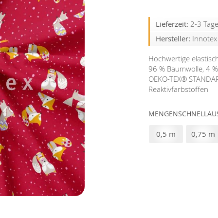
Lieferzeit:
2-3 Tag
Hersteller:
Innote
Hochwertige elastisc
96 % Baumwolle, 4 % E
OEKO-TEX®️ STANDARD
Reaktivfarbstoffen
MENGENSCHNELLAUS
0,5 m
0,75 m