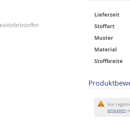
Mehr
Lieferzeit
Informationen
eaktivfarbstoffen
Stoffart
Muster
Material
Stoffbreite
Produktbew
Nur regist
einloggen
o