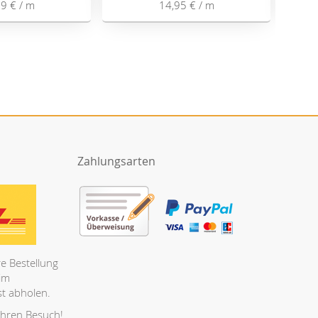
99 €
/ m
14,95 €
/ m
Zahlungsarten
e Bestellung
 im
t abholen.
Ihren Besuch!