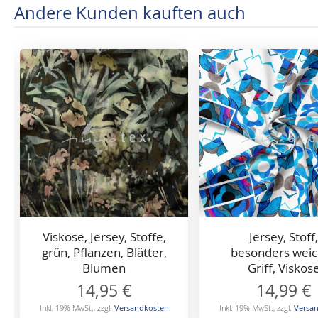
Andere Kunden kauften auch
Viskose, Jersey, Stoffe,
Jersey, Stoff,
grün, Pflanzen, Blätter,
besonders weic
Blumen
Griff, Viskos
14,95 €
14,99 €
Inkl. 19% MwSt.
,
zzgl.
Versandkosten
Inkl. 19% MwSt.
,
zzgl.
Versa