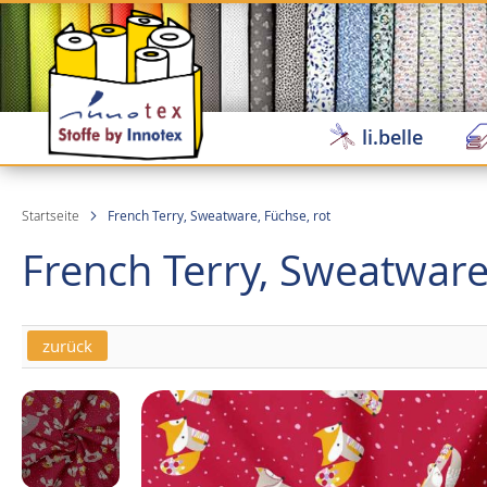
Direkt
zum
Inhalt
li.belle
Startseite
French Terry, Sweatware, Füchse, rot
French Terry, Sweatware,
zurück
Skip
Skip
to
to
the
the
end
beginning