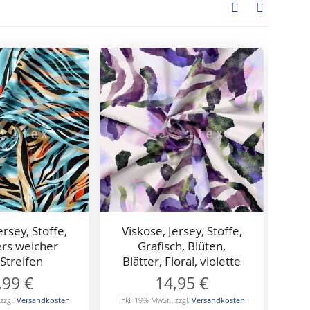
ersey, Stoffe,
Viskose, Jersey, Stoffe,
Vi
rs weicher
Grafisch, Blüten,
 Streifen
Blätter, Floral, violette
,99 €
14,95 €
zzgl.
Versandkosten
Inkl. 19% MwSt.
,
zzgl.
Versandkosten
Inkl