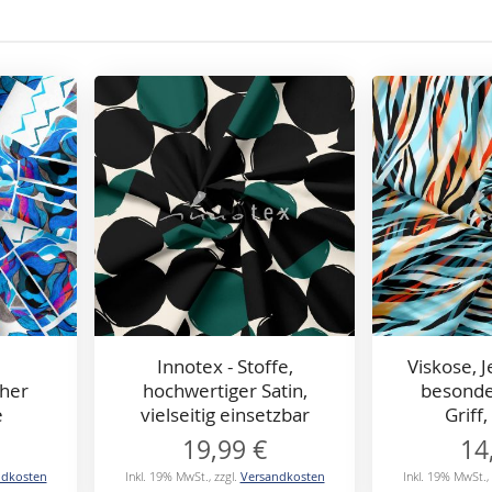
Innotex - Stoffe,
Viskose, J
her
hochwertiger Satin,
besonde
e
vielseitig einsetzbar
Griff,
19,99 €
14
ndkosten
Inkl. 19% MwSt.
,
zzgl.
Versandkosten
Inkl. 19% MwSt.
,