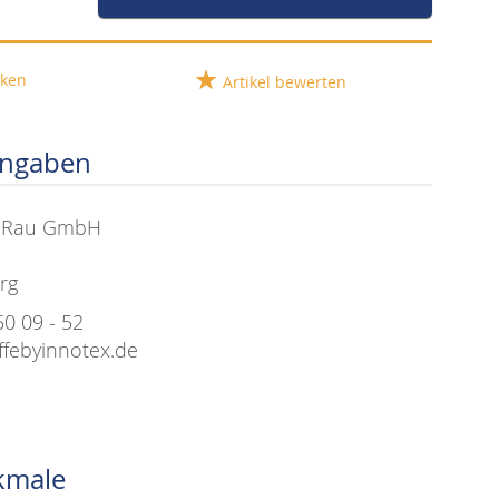
ken
Artikel bewerten
angaben
+ Rau GmbH
rg
50 09 - 52
ffebyinnotex.de
kmale