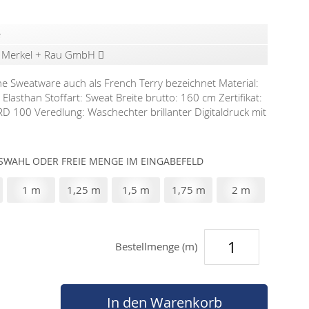
e
x Merkel + Rau GmbH
he Sweatware auch als French Terry bezeichnet Material:
lasthan Stoffart: Sweat Breite brutto: 160 cm Zertifikat:
 100 Veredlung: Waschechter brillanter Digitaldruck mit
WAHL ODER FREIE MENGE IM EINGABEFELD
1 m
1,25 m
1,5 m
1,75 m
2 m
Bestellmenge (m)
In den Warenkorb