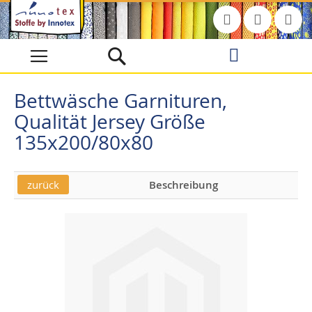
Direkt
zum
Inhalt
Bettwäsche Garnituren,
Qualität Jersey Größe
135x200/80x80
zurück
Beschreibung
Skip
Skip
to
to
the
the
end
beginning
of
of
the
the
images
images