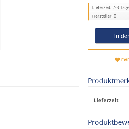
Lieferzeit:
2-3 Tag
Hersteller:
In de
mer
Produktmer
Mehr
Lieferzeit
Informationen
Produktbew