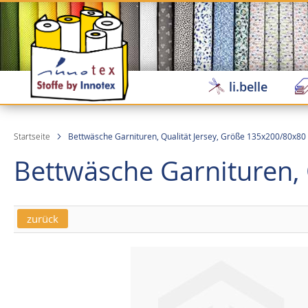
Direkt
zum
Inhalt
li.belle
Startseite
Bettwäsche Garnituren, Qualität Jersey, Größe 135x200/80x80
Bettwäsche Garnituren, 
zurück
Skip
Skip
to
to
the
the
end
beginning