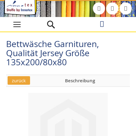
Direkt
zum
Inhalt
Bettwäsche Garnituren,
Qualität Jersey Größe
135x200/80x80
zurück
Beschreibung
Skip
Skip
to
to
the
the
end
beginning
of
of
the
the
images
images