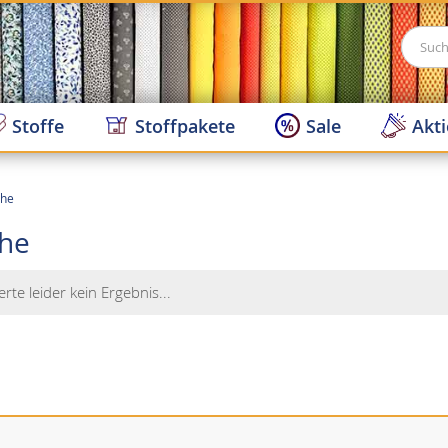
Suche
Stoffe
Stoffpakete
Sale
Akt
che
he
erte leider kein Ergebnis...